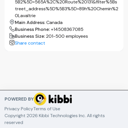
5B2%5D=565A%2C%20Route%20131&filter%5Bs
treet_address%5D%5B3%5D=89h%20Chemin%2
Si vous recherchez un emploi où votre énergie
0Lavaltrie
sera valorisée, où les possibilités sont réelles et
où vous ferez partie d'une équipe jeune, engagée
Main Address
:
Canada
et en pleine croissance, nous avons hâte de vous
Business Phone
:
+14508367085
rencontrer!
Business Size
:
201-500 employees
Share contact
POWERED BY
Privacy Policy
Terms of Use
Copyright 2026 Kibbi Technologies Inc. All rights
reserved