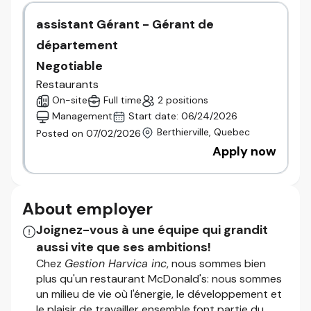
sain et sécuritaire pour les clients, vos
assistant Gérant - Gérant de
collègues et vous-même
département
Gérer et diriger une équipe composée de
gérants et d’équipiers
Negotiable
Prendre part à des événements locaux ayant
Restaurants
un impact positif sur votre communauté
On-site
Full time
2 positions
Veiller au respect de notre méthodologie
Management
Start date: 06/24/2026
reconnue en matière de propreté
Berthierville, Quebec
Posted on 07/02/2026
Générer des ventes et des profits, et, en
Apply now
retour, accroître votre valeur, tant
professionnellement que financièrement
Votre style et votre expérience
About employer
Bien qu’une expérience de travail dans le milieu de la
Joignez-vous à une équipe qui grandit
restauration ou du commerce de détail à titre de
aussi vite que ses ambitions!
barista, de serveur, d’associé aux ventes, de
Chez
Gestion Harvica inc
, nous sommes bien
caissier, de membre d’une équipe ou de
plus qu'un restaurant McDonald's: nous sommes
représentant commercial à titre de gérant puisse
un milieu de vie où l'énergie, le développement et
être utile et appréciée, le plus important est la
le plaisir de travailler ensemble font partie du