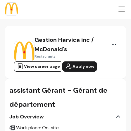
Gestion Harvica inc /
McDonald's
Restaurants
View career page
Apply now
assistant Gérant - Gérant de
département
Job Overview
Work place
:
On-site