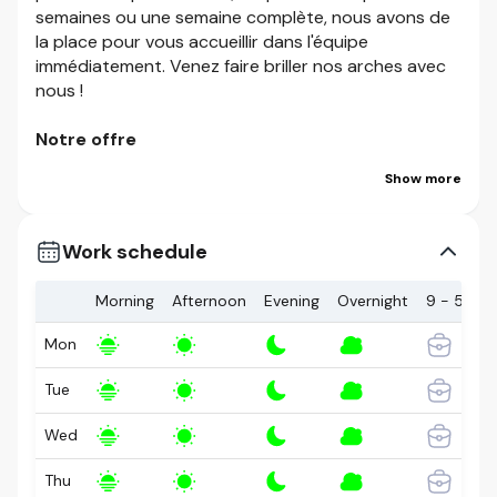
semaines ou une semaine complète, nous avons de
la place pour vous accueillir dans l'équipe
immédiatement. Venez faire briller nos arches avec
nous !
Notre offre
Show more
En travaillant avec nous, vous aurez l’occasion de
gagner votre vie et d’apprendre, de bénéficier d’une
souplesse d’horaire et d’évoluer au sein d’un
Work schedule
environnement de travail sécuritaire et inclusif.
Concrètement, voici ce que cela signifie :
Morning
Afternoon
Evening
Overnight
9 - 5
Accès à des possibilités d’éducation et de
Mon
perfectionnement des compétences qui vous
font aller de l’avant
Tue
Un programme de récompenses complet qui
donne droit à des rabais, des primes de
Wed
rendement et des avantages particuliers
Des heures et des quarts de travail flexibles
Thu