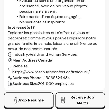
Évoluer au sein d’une organisation en
croissance, avec de nouveaux projets
passionnants à venir.
Faire partie d’une équipe engagée,
bienveillante et inspirante.
Intéressé(e) ?
Explorez les possibilités qui s’offrent à vous et
découvrez comment vous pouvez rejoindre notre
grande famille. Ensemble, faisons une différence au
cœur de nos communautés !
Industry
:
Health and Human Services
Main Address
:
Canada
Website
:
https://www.reseauvieconfort.ca/fr/accueil/
Business Phone
:
+15065324484
Business Size
:
201-500 employees
Receive Job
Drop Resume
Alerts